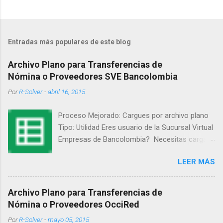
Entradas más populares de este blog
Archivo Plano para Transferencias de
Nómina o Proveedores SVE Bancolombia
Por
R-Solver
-
abril 16, 2015
Proceso Mejorado: Cargues por archivo plano
Tipo: Utilidad Eres usuario de la Sucursal Virtual
Empresas de Bancolombia? Necesitas cargar
operaciones masivas para el pago de nómina o
LEER MÁS
de proveedores? Actualmente Bancolombia
ofrece una solución a través de Silverlight
(requiere windows y un programa), la cual no es
Archivo Plano para Transferencias de
lo suficientemente rápida y eficiente. R- Solver
Nómina o Proveedores OcciRed
pone a disposición (de forma gratuita y sin
Por
R-Solver
-
mayo 05, 2015
ningún tipo de soporte o responsabilidad sobre