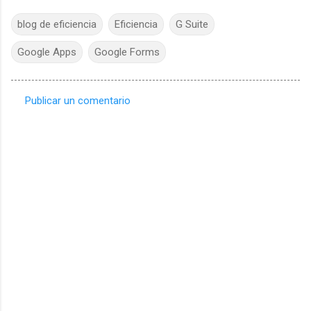
blog de eficiencia
Eficiencia
G Suite
Google Apps
Google Forms
Publicar un comentario
C
o
m
e
n
t
a
r
i
o
s