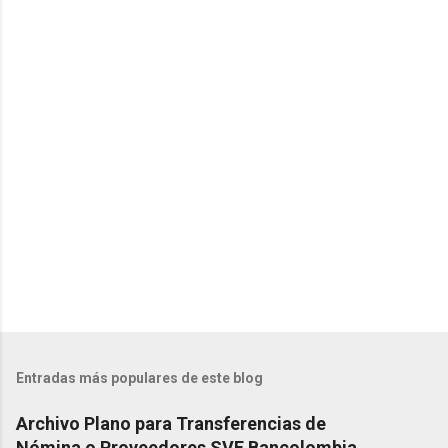
C
o
m
e
n
t
a
r
i
o
s
Entradas más populares de este blog
Archivo Plano para Transferencias de
Nómina o Proveedores SVE Bancolombia