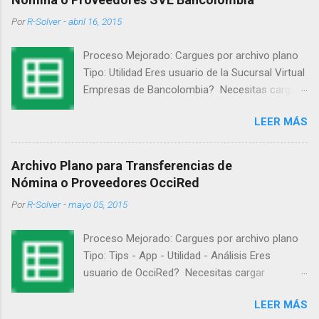
Por
R-Solver
-
abril 16, 2015
Proceso Mejorado: Cargues por archivo plano
Tipo: Utilidad Eres usuario de la Sucursal Virtual
Empresas de Bancolombia? Necesitas cargar
operaciones masivas para el pago de nómina o
LEER MÁS
de proveedores? Actualmente Bancolombia
ofrece una solución a través de Silverlight
(requiere windows y un programa), la cual no es
Archivo Plano para Transferencias de
lo suficientemente rápida y eficiente. R- Solver
Nómina o Proveedores OcciRed
pone a disposición (de forma gratuita y sin
Por
R-Solver
-
mayo 05, 2015
ningún tipo de soporte o responsabilidad sobre
su uso), para cualquier persona o empresa la
Proceso Mejorado: Cargues por archivo plano
siguiente Solución para crear el archivo plano
Tipo: Tips - App - Utilidad - Análisis Eres
necesario para hacer pagos masivos a
usuario de OcciRed? Necesitas cargar
empleados o proveedores por la SVE
operaciones masivas para el pago de nómina o
Bancolombia: ​ Plantilla para Cargue de
LEER MÁS
de proveedores? Actualmente el Banco de
Transacciones Bancolom... ​ Por qué es